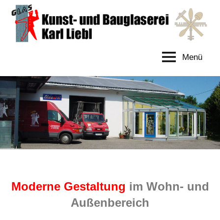
Glaserei
Kunst
und
Liebl
Bauglaserei
Menü
Liebl
Hunderdorf
Moderne Gestaltung
im Wohn- und
Außenbereich